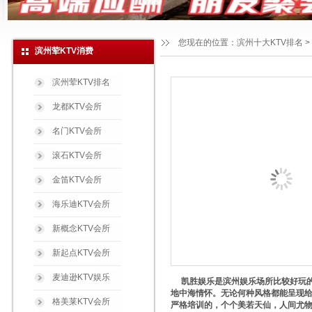
您现在的位置：
滨州十大KTV排名
>
滨州荤KTV消费
滨州荤KTV排名
龙都KTV会所
名门KTV会所
滚石KTV会所
金笛KTV会所
海乐迪KTV会所
新概念KTV会所
新起点KTV会所
麦迪逊KTV娱乐
凯胜娱乐是滨州娱乐场所比较好玩的
地中海情怀。无论何种风格都能呈现给
格美莱KTV会所
严格培训的，个个美若天仙，人间尤