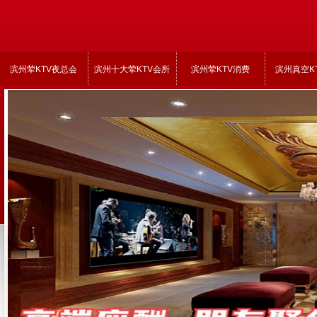
滨州荤KTV夜总会
滨州十大荤KTV会所
滨州荤KTV消费
滨州真空K