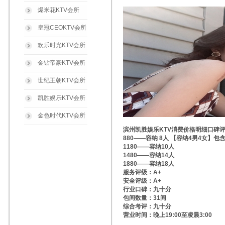
爆米花KTV会所
皇冠CEOKTV会所
欢乐时光KTV会所
金钻帝豪KTV会所
世纪王朝KTV会所
凯胜娱乐KTV会所
金色时代KTV会所
滨州凯胜娱乐KTV消费价格明细口碑
880——容纳 8人 【容纳4男4女】包
1180——容纳10人
1480——容纳14人
1880——容纳18人
服务评级：A+
安全评级：A+
行业口碑：九十分
包间数量：31间
综合考评：九十分
营业时间：晚上19:00至凌晨3:00