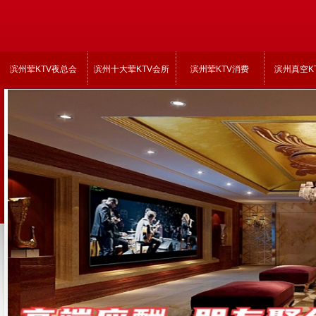
滨州荤KTV夜总会
滨州十大荤KTV会所
滨州荤KTV消费
滨州真空K