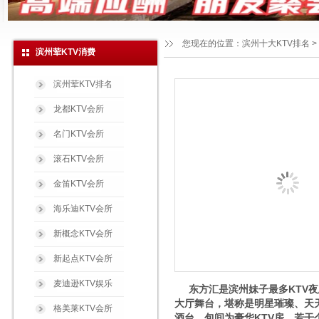
您现在的位置：
滨州十大KTV排名
>
滨州荤KTV消费
滨州荤KTV排名
龙都KTV会所
名门KTV会所
滚石KTV会所
金笛KTV会所
海乐迪KTV会所
新概念KTV会所
新起点KTV会所
麦迪逊KTV娱乐
东方汇是滨州妹子最多KTV夜
大厅舞台，堪称是明星璀璨、天
格美莱KTV会所
酒台。包间为豪华KTV房，若干