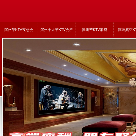
滨州荤KTV夜总会
滨州十大荤KTV会所
滨州荤KTV消费
滨州真空K