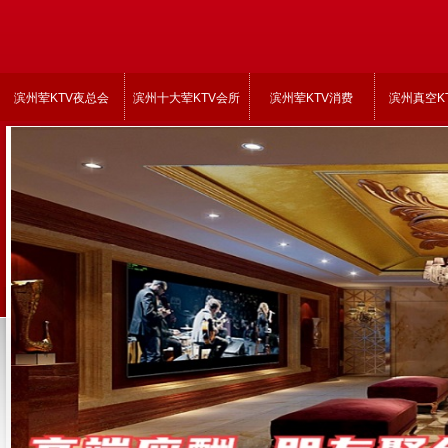
滨州荤KTV夜总会
滨州十大荤KTV会所
滨州荤KTV消费
滨州真空K