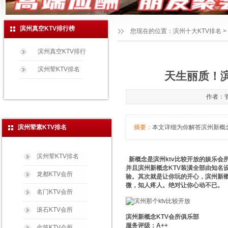
滨州真空KTV排行榜
您现在的位置：
滨州十大KTV排名
>
滨州真空KTV排行
滨州荤KTV排名
天生丽质！滨
作者：管
滨州荤素KTV排名
摘要：
本文详细为你解答滨州新概念K
滨州荤KTV排名
新概念是滨州ktv比较开放的娱乐会
并且滨州新概念KTV装潢全部由知名
龙都KTV会所
验。其次就是让你玩的开心，滨州新概
微，知人疼人。绝对让你心动不已。
名门KTV会所
滚石KTV会所
滨州新概念KTV会所俱乐部
服务评级：A++
金笛KTV会所