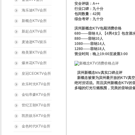
安全评级：A++
行业口碑：九十分
海乐迪KTV会所
包间数量：42间
综合考评：九十分
新概念KTV会所
滨州新概念KTV包厢消费价格
新起点KTV会所
680——容纳 8人 【4男4女】包含酒
880——容纳10人
麦迪逊KTV娱乐
1080——容纳14人
1280——容纳18人
格美莱KTV会所
营业时间：晚上19:00至凌晨3:00
爆米花KTV会所
滨州新概念ktv真实口碑点评
皇冠CEOKTV会所
新概念被誉为滨州最开放的KTV真
绝对没话说。而且滨州新概念KTV的
欢乐时光KTV会所
多端的灯光引燃氛围，完美的音响设备
金钻帝豪KTV会所
世纪王朝KTV会所
凯胜娱乐KTV会所
金色时代KTV会所